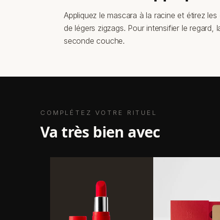
Appliquez le mascara à la racine et étirez les
de légers zigzags. Pour intensifier le regard,
seconde couche.
COMPLÉTEZ VOTRE RITUEL
va très bien avec