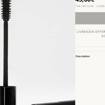
TVA INCLUSE · LIVR
LIVRAISON OFFER
S
Description