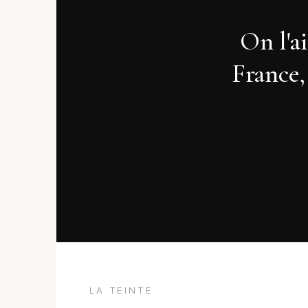
On l'a
France,
LA TEINTE