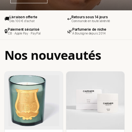
Livraison offerte
Retours sous 14 jours
🚚
↩️
Dès 100 € d'achat
Commande en toute sérénité
Paiement sécurisé
Parfumerie de niche
🔒
🌿
CB · Apple Pay · PayPal
À Boulogne depuis 2014
Nos nouveautés