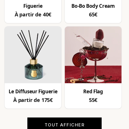
Figuerie
Bo-Bo Body Cream
Prix
Prix
À partir de 40€
65€
habituel
habituel
Le Diffuseur Figuerie
Red Flag
Prix
Prix
À partir de 175€
55€
habituel
habituel
TOUT AFFICHER