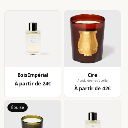
Bois Impérial
Cire
Absolu de cire d'abeille
Prix
À partir de 24€
Prix
habituel
À partir de 42€
habituel
Épuisé