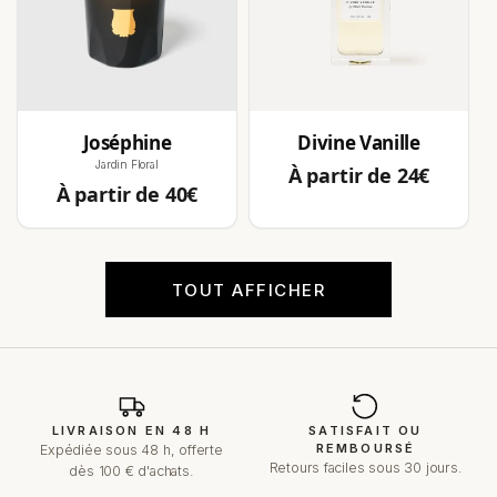
Joséphine
Divine Vanille
Jardin Floral
Prix
À partir de 24€
Prix
habituel
À partir de 40€
habituel
TOUT AFFICHER
LIVRAISON EN 48 H
SATISFAIT OU
REMBOURSÉ
Expédiée sous 48 h, offerte
Retours faciles sous 30 jours.
dès 100 € d'achats.