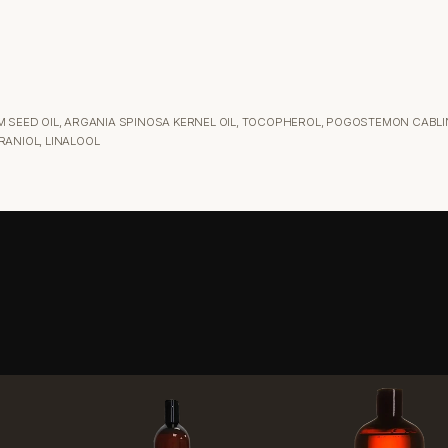
 SEED OIL, ARGANIA SPINOSA KERNEL OIL, TOCOPHEROL, POGOSTEMON CABLIN
ERANIOL, LINALOOL