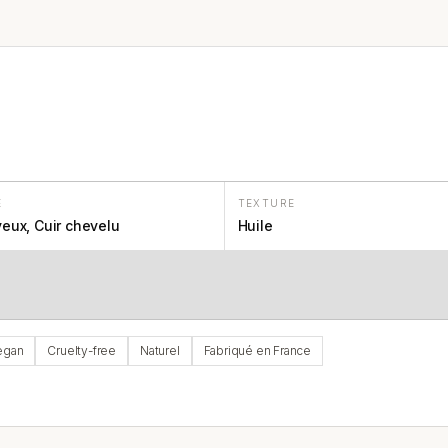
E
TEXTURE
eux, Cuir chevelu
Huile
egan
Cruelty-free
Naturel
Fabriqué en France