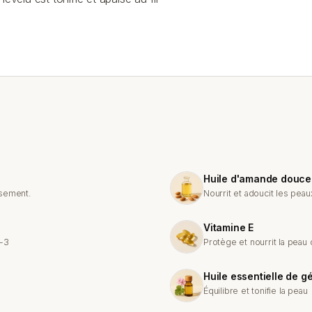
Huile d'amande douce
ssement.
Nourrit et adoucit les pea
Vitamine E
a-3
Protège et nourrit la peau 
Huile essentielle de g
Équilibre et tonifie la peau