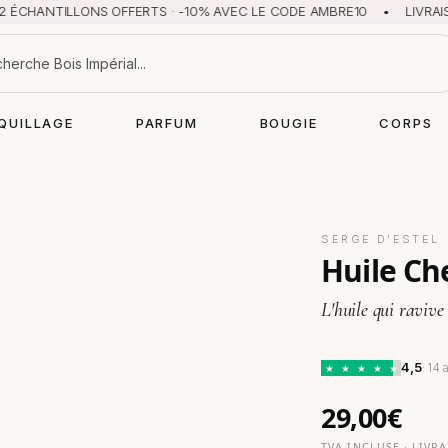
TILLONS OFFERTS · -10% AVEC LE CODE AMBRE10 • LIVRAISON OFFE
QUILLAGE
PARFUM
BOUGIE
CORPS
SERGE D'ESTEL
Huile Ch
L'huile qui ravive 
4,5
· 14 
★
★
★
★
★
29,00€
TVA INCLUSE · LIVR