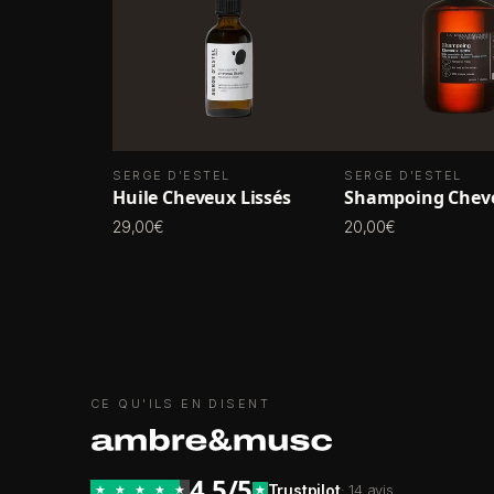
SERGE D'ESTEL
SERGE D'ESTEL
Huile Cheveux Lissés
Shampoing Cheve
29,00€
20,00€
CE QU'ILS EN DISENT
4,5/5
Trustpilot
· 14 avis
★
★
★
★
★
★