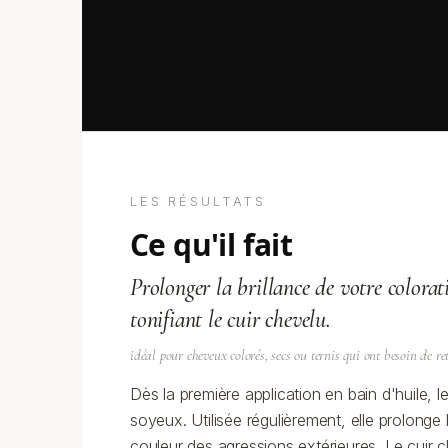
LES RÉSULTATS
ce qu'il fait
Prolonger la brillance de votre colorat
tonifiant le cuir chevelu.
idéal pour cheveux colorés, secs ou ternis qui ont besoin de re
Dès la première application en bain d'huile, 
soyeux. Utilisée régulièrement, elle prolonge l
couleur des agressions extérieures. Le cuir ch