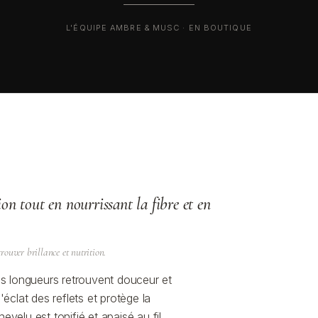
L'ÉQUIPE AMBRE & MUSC · EN BOUTIQUE
ion tout en nourrissant la fibre et en
trouver brillance et nutrition.
les longueurs retrouvent douceur et
'éclat des reflets et protège la
evelu est tonifié et apaisé au fil