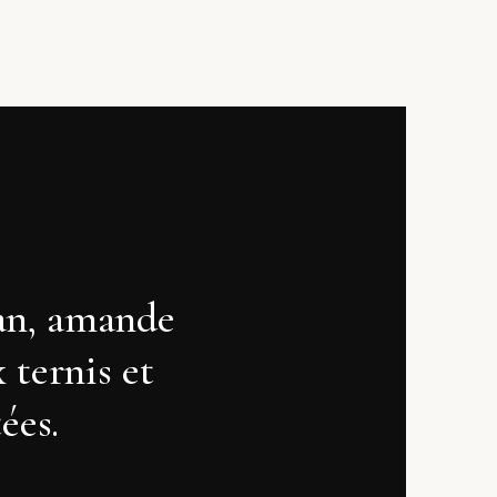
gan, amande
 ternis et
ées.