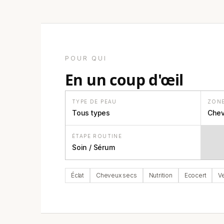
POUR QUI
en un coup d'œil
TYPE DE PEAU
ZON
Tous types
Chev
ÉTAPE ROUTINE
Soin / Sérum
Éclat
Cheveux secs
Nutrition
Ecocert
V