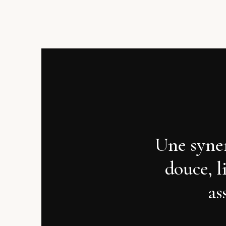
Une syner
douce, l
as