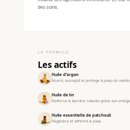
des soins.
LA FORMULE
les actifs
Huile d'argan
Nourrit, assouplit et protège la peau du vieilli
Huile de lin
Renforce la barrière cutanée grâce aux omég
Huile essentielle de patchouli
Régénère et raffermit la peau