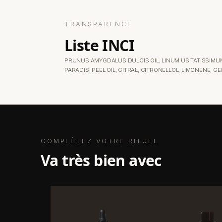
TRANSPARENCE
liste INCI
PRUNUS AMYGDALUS DULCIS OIL, LINUM USITATISSIMUM
PARADISI PEEL OIL, CITRAL, CITRONELLOL, LIMONENE, G
COMPLÉTEZ VOTRE RITUEL
va très bien avec