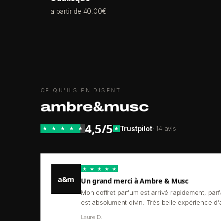
a partir de 40,00€
CE QU'ILS EN DISENT
4,5/5
Trustpilot
· 14 avis
★
★
★
★
★
★
★
★
★
★
★
a&m
Un grand merci à Ambre & Musc
Mon coffret parfum est arrivé rapidement, parf
est absolument divin. Très belle expérience d
Laure D.