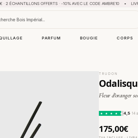
HANTILLONS OFFERTS · -10% AVEC LE CODE AMBRE10 • LIVRAISON O
QUILLAGE
PARFUM
BOUGIE
CORPS
TRUDON
Odalisqu
Fleur d'oranger so
4,5
· 14 
★
★
★
★
★
175,00€
TVA INCLUSE · LIVR