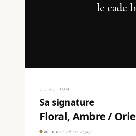
le cade b
OLFACTION
sa signature
Floral, Ambre / Ori
ce qui s'en dégage
les notes