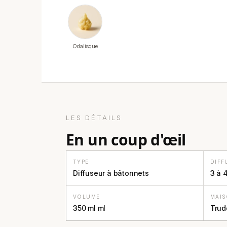
Odalisque
LES DÉTAILS
en un coup d'œil
TYPE
DIFF
Diffuseur à bâtonnets
3 à 
VOLUME
MAI
350 ml ml
Trud