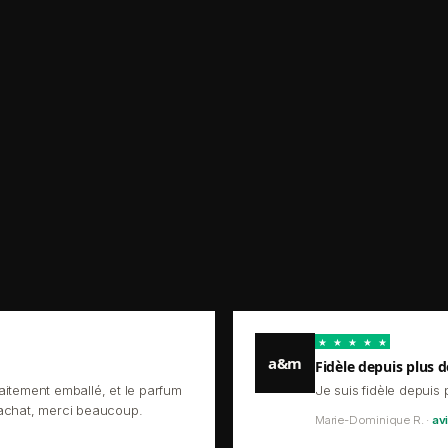
★
★
★
★
★
a&m
Fidèle depuis plus d
aitement emballé, et le parfum
Je suis fidèle depuis 
'achat, merci beaucoup.
Marie-Dominique R. ·
avi