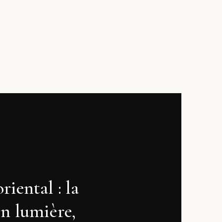
iental : la
en lumière,