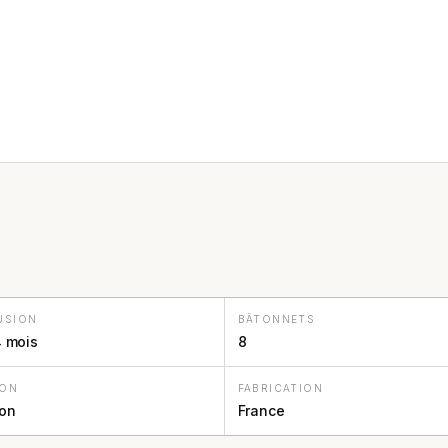
USION
BÂTONNETS
4 mois
8
SON
FABRICATION
on
France