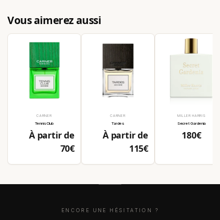
Vous aimerez aussi
CARNER
Distributeur :
CARNER
Distributeur :
MILLER HARRIS
Distribute
Tennis Club
Tardes
Secret Gardenia
Prix
Prix
Prix
À partir de
À partir de
180€
habituel
habituel
habituel
70€
115€
ENCORE UNE HÉSITATION ?