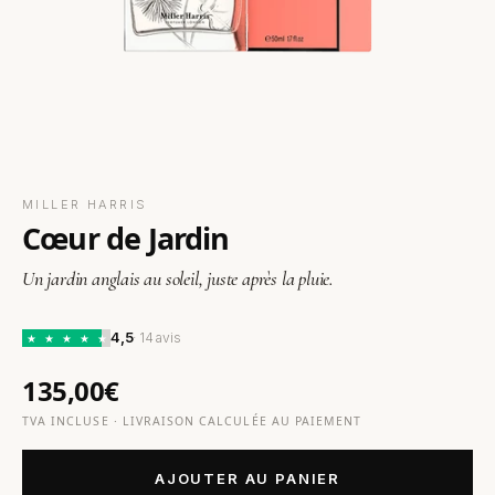
MILLER HARRIS
Cœur de Jardin
Un jardin anglais au soleil, juste après la pluie.
4,5
· 14 avis
★
★
★
★
★
135,00€
TVA INCLUSE · LIVRAISON CALCULÉE AU PAIEMENT
AJOUTER AU PANIER