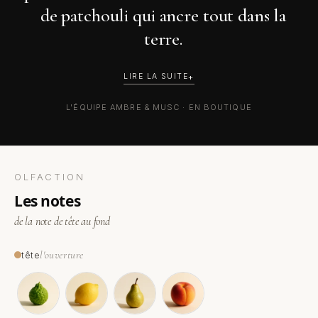
de patchouli qui ancre tout dans la
terre.
LIRE LA SUITE
L'ÉQUIPE AMBRE & MUSC · EN BOUTIQUE
OLFACTION
les notes
de la note de tête au fond
l'ouverture
tête