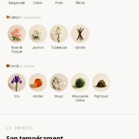
Bergamote
Citron
Poire
Pêche
le caractère
cœur
Rose de
Jasmin
Tubéreuse
Vanille
Turquie
la traîne
fond
Iris
Ambre
Musc
Mousse de
Patchouli
chêne
LE PROFIL
son tempérament