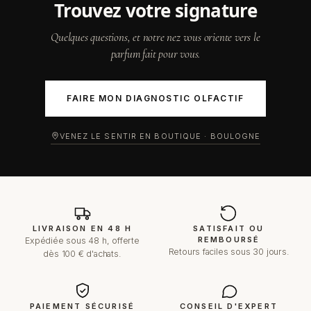
trouvez votre signature
Quelques questions, et notre nez vous oriente vers le
parfum fait pour vous.
FAIRE MON DIAGNOSTIC OLFACTIF
VENEZ LE SENTIR EN BOUTIQUE · BOULOGNE
LIVRAISON EN 48 H
SATISFAIT OU
REMBOURSÉ
Expédiée sous 48 h, offerte
Retours faciles sous 30 jours.
dès 100 € d'achats.
PAIEMENT SÉCURISÉ
CONSEIL D'EXPERT