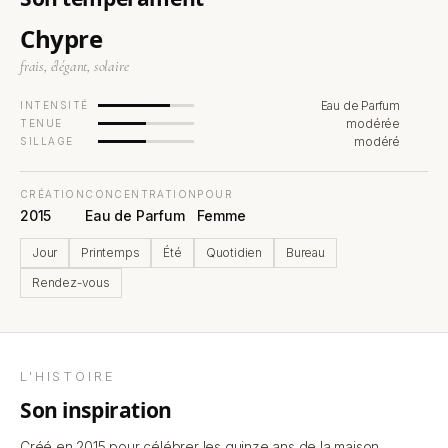
Chypre
frais, élégant, solaire
Eau de Parfum
INTENSITÉ
modérée
TENUE
modéré
SILLAGE
CRÉATION
CONCENTRATION
POUR
2015
Eau de Parfum
Femme
Jour
Printemps
Été
Quotidien
Bureau
Rendez-vous
L'HISTOIRE
son inspiration
Créé en 2015 pour célébrer les quinze ans de la maison