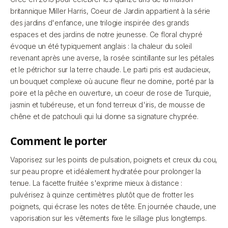
britannique Miller Harris, Coeur de Jardin appartient à la série
des jardins d'enfance, une trilogie inspirée des grands
espaces et des jardins de notre jeunesse. Ce floral chypré
évoque un été typiquement anglais : la chaleur du soleil
revenant après une averse, la rosée scintillante sur les pétales
et le pétrichor sur la terre chaude. Le parti pris est audacieux,
un bouquet complexe où aucune fleur ne domine, porté par la
poire et la pêche en ouverture, un coeur de rose de Turquie,
jasmin et tubéreuse, et un fond terreux d'iris, de mousse de
chêne et de patchouli qui lui donne sa signature chyprée.
comment le porter
Vaporisez sur les points de pulsation, poignets et creux du cou,
sur peau propre et idéalement hydratée pour prolonger la
tenue. La facette fruitée s'exprime mieux à distance :
pulvérisez à quinze centimètres plutôt que de frotter les
poignets, qui écrase les notes de tête. En journée chaude, une
vaporisation sur les vêtements fixe le sillage plus longtemps.