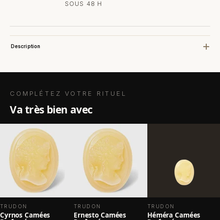
SOUS 48 H
Description
COMPLÉTEZ VOTRE RITUEL
va très bien avec
TRUDON
TRUDON
TRUDON
Cyrnos Camées
Ernesto Camées
Héméra Camées