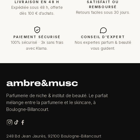
LIVRAISON EN 48 H
SATISFAIT OU
REMBOURSÉ
Expédiée sous 48 h, offerte
Retours faciles sous 30 jours.
dès 100 € d'achats.
PAIEMENT SÉCURISÉ
CONSEIL D'EXPERT
100% sécurisé · 3x sans frais
Nos expertes parfum & beauté
avec Klarna.
vous guident.
Parfumerie de niche & institut de beauté. Le parfait
mélange entre la parfumerie et le skincare, à
Boulogne-Billancourt.
248 Bd Jean Jaurès, 92100 Boulogne-Billancourt